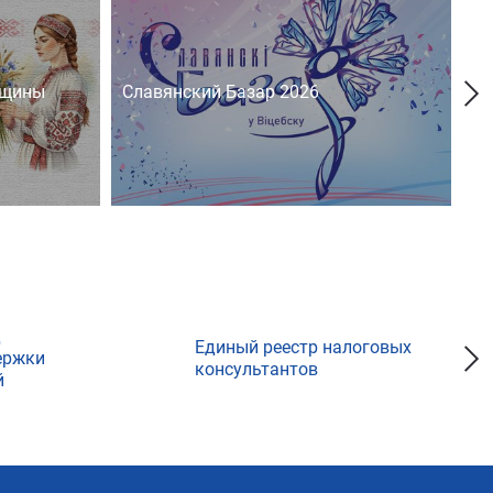
нщины
Славянский Базар 2026
На
д
Единый реестр налоговых
ержки
консультантов
й