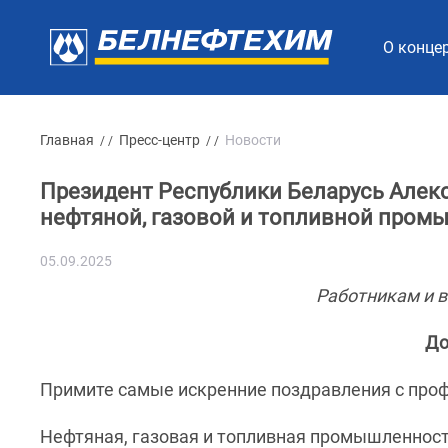
О конце
Главная
Пресс-центр
Новости
/ /
/ /
Президент Республики Беларусь Алек
нефтяной, газовой и топливной про
05.09.2025
Работникам и 
До
Примите самые искренние поздравления с про
Нефтяная, газовая и топливная промышленность