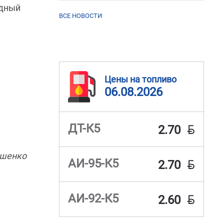
идный
ВСЕ НОВОСТИ
Цены на топливо
06.08.2026
BYN
ДТ-К5
2.70
шенко
BYN
АИ-95-К5
2.70
BYN
АИ-92-К5
2.60