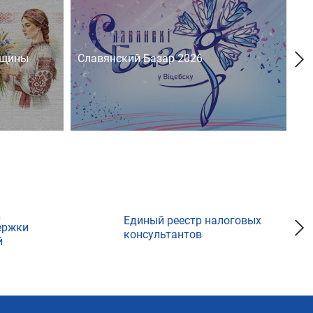
нщины
Славянский Базар 2026
На
д
Единый реестр налоговых
ержки
консультантов
й