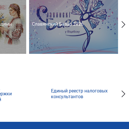
нщины
Славянский Базар 2026
На
д
Единый реестр налоговых
ержки
консультантов
й