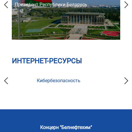
Президент Республики Беларусь
Со
ИНТЕРНЕТ-РЕСУРСЫ
Кибербезопасность
Концерн "Белнефтехим"