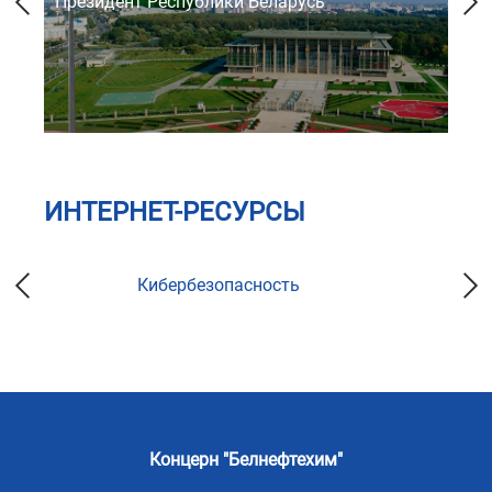
Президент Республики Беларусь
Со
ИНТЕРНЕТ-РЕСУРСЫ
Кибербезопасность
Концерн "Белнефтехим"