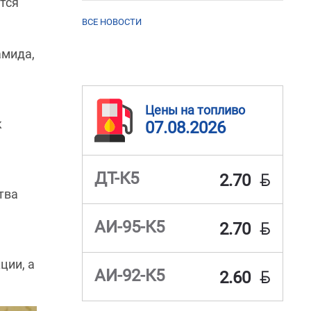
тся
ВСЕ НОВОСТИ
амида,
Цены на топливо
к
07.08.2026
BYN
ДТ-К5
2.70
тва
BYN
АИ-95-К5
2.70
ции, а
BYN
АИ-92-К5
2.60