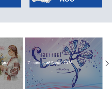
нщины
Славянский Базар 2026
На