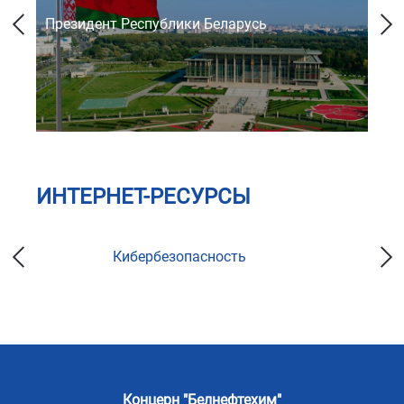
Президент Республики Беларусь
Со
ИНТЕРНЕТ-РЕСУРСЫ
Кибербезопасность
Концерн "Белнефтехим"