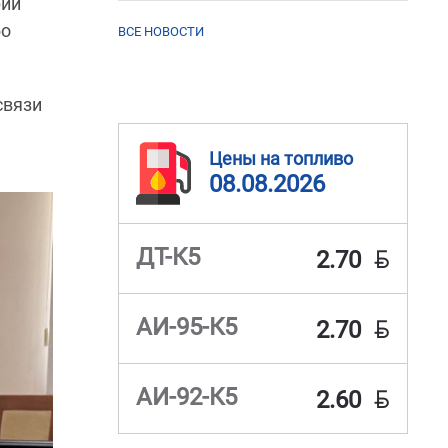
рий
бо
ВСЕ НОВОСТИ
связи
Цены на топливо
08.08.2026
BYN
ДТ-К5
2.70
BYN
АИ-95-К5
2.70
BYN
АИ-92-К5
2.60