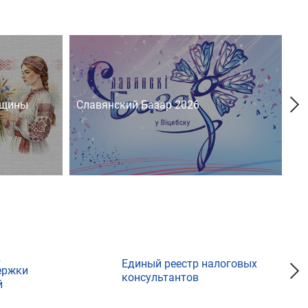
нщины
Славянский Базар 2026
На
д
Единый реестр налоговых
ержки
консультантов
й