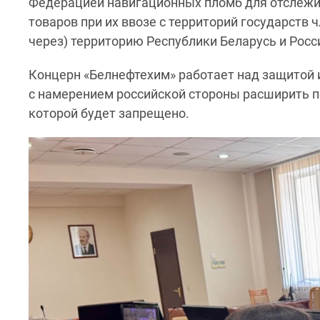
Федерацией навигационных пломб для отслежи
товаров при их ввозе с территорий государств 
через) территорию Республики Беларусь и Рос
Концерн «Белнефтехим» работает над защитой 
с намерением российской стороны расширить п
которой будет запрещено.