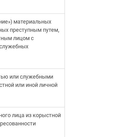
ние») материальных
ных преступным путем,
тным лицом с
 служебных
тью или служебными
тной или иной личной
ого лица из корыстной
ересованности