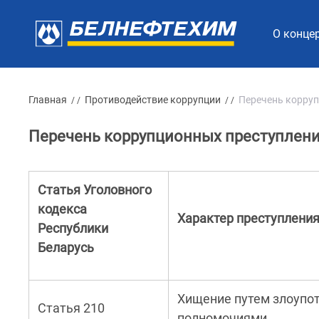
О конце
Главная
Противодействие коррупции
Перечень корру
/ /
/ /
Перечень коррупционных преступлен
Статья Уголовного
кодекса
Характер преступлени
Республики
Беларусь
Хищение путем злоупо
Статья 210
полномочиями