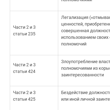
Легализация («отмыва
ценностей, приобретен
Части 2 и 3
совершенная должнос
статьи 235
использованием своих
полномочий
Злоупотребление влас
Части 2 и 3
полномочиями из корыс
статьи 424
заинтересованности
Части 2 и 3
Бездействие должностн
статьи 425
или иной личной заинт