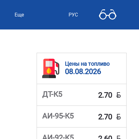
Еще
РУС
Цены на топливо
08.08.2026
BYN
ДТ-К5
2.70
BYN
АИ-95-К5
2.70
BYN
АИ-92-К5
2.60