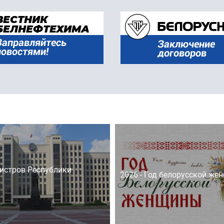
истров Республики
2026 - Год белорусской же