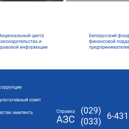
Национальный центр
Белорусский фон
законодательства и
финансовой подд
правовой информации
предпринимателе
коррупции
ультативный совет
(029)
Справка
естве эмитента
6-431
АЗС
(033)