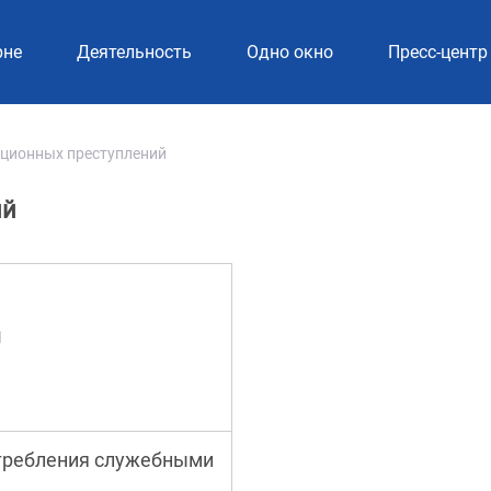
рне
Деятельность
Одно окно
Пресс-центр
пционных преступлений
ий
я
требления служебными