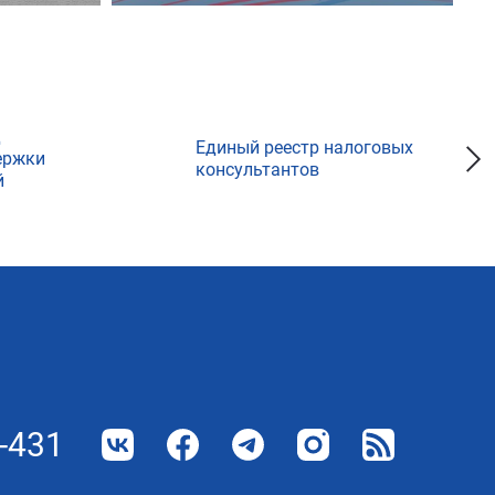
д
Единый реестр налоговых
ержки
консультантов
й
-431