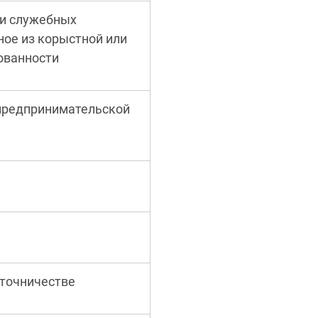
и служебных
ое из корыстной или
ованности
 предпринимательской
яточничестве