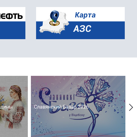
нщины
Славянский Базар 2026
На