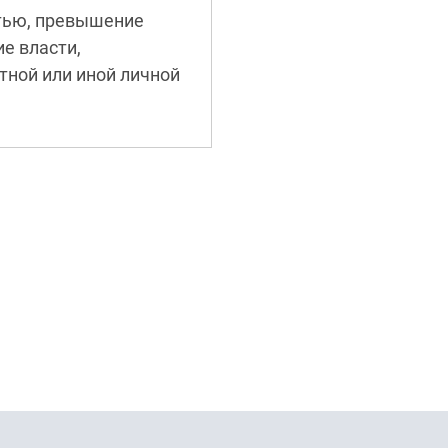
тью, превышение
е власти,
ной или иной личной