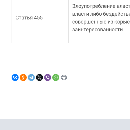
Злоупотребление влас
власти либо бездействи
Статья 455
совершенные из корыст
заинтересованности