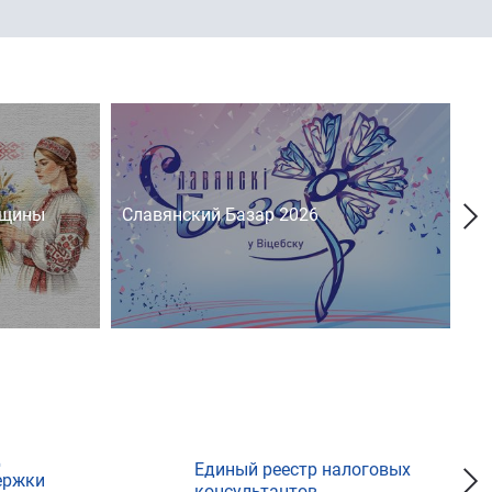
нщины
Славянский Базар 2026
На
д
Единый реестр налоговых
ержки
консультантов