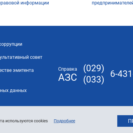
правовой информации
предпринимателе
коррупции
ультативный совет
(029)
Справка
естве эмитента
6-431
АЗС
(033)
ьных данных
П
та используются cookies
Подробнее
© 2026 «Белнефтехим»