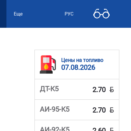
Еще
РУС
Цены на топливо
07.08.2026
BYN
ДТ-К5
2.70
BYN
АИ-95-К5
2.70
BYN
АИ-92-К5
2.60