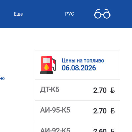
Еще
РУС
Цены на топливо
06.08.2026
но
BYN
ДТ-К5
2.70
BYN
АИ-95-К5
2.70
BYN
АИ-92-К5
2.60