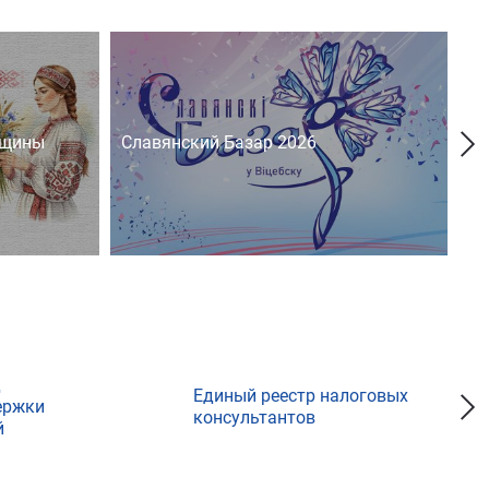
нщины
Славянский Базар 2026
На
д
Единый реестр налоговых
ержки
консультантов
й