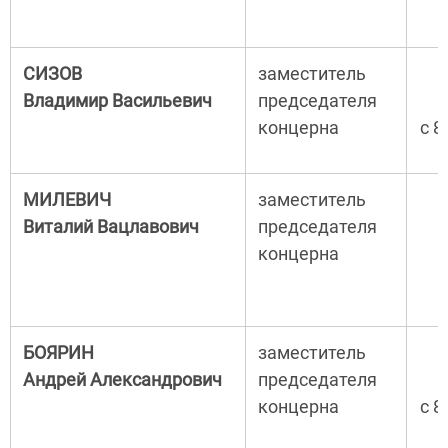
СИЗОВ
заместитель
Владимир Васильевич
председателя
концерна
с 8
МИЛЕВИЧ
заместитель
Виталий Вацлавович
председателя
концерна
с
БОЯРИН
заместитель
Андрей Александрович
председателя
концерна
с 8