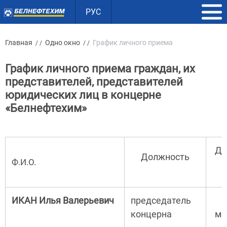
РУС
Главная
Одно окно
График личного приема
/ /
/ /
График личного приема граждан, их
представителей, представителей
юридических лиц в концерне
«Белнефтехим»
Де
Должность
Ф.И.О.
ИКАН Илья Валерьевич
председатель
концерна
ме