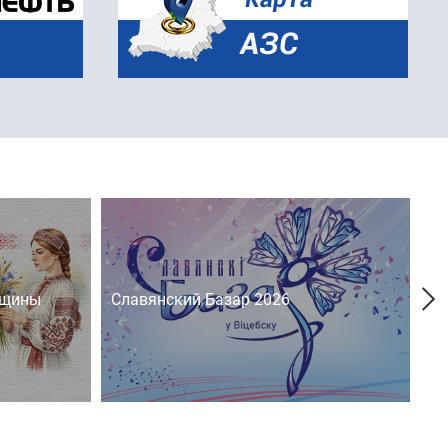
нщины
Славянский Базар 2026
На