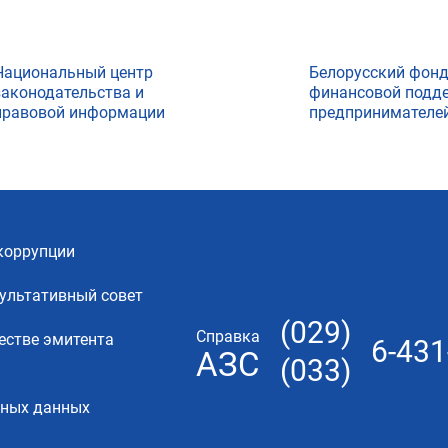
Национальный центр
Белорусский фон
законодательства и
финансовой подд
правовой информации
предпринимателе
коррупции
ультативный совет
(029)
Справка
естве эмитента
6-431
АЗС
(033)
ьных данных