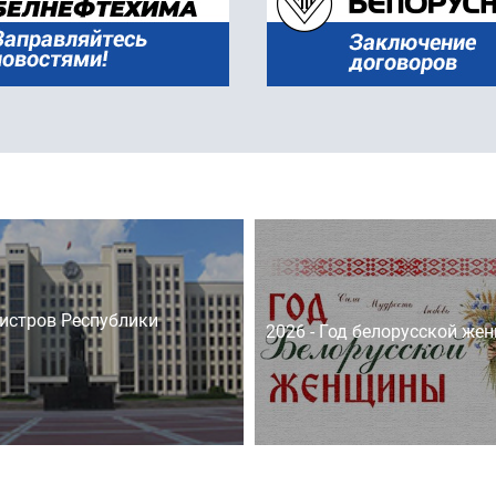
истров Республики
2026 - Год белорусской же