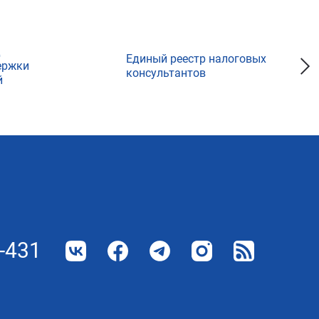
д
Единый реестр налоговых
ержки
консультантов
й
-431