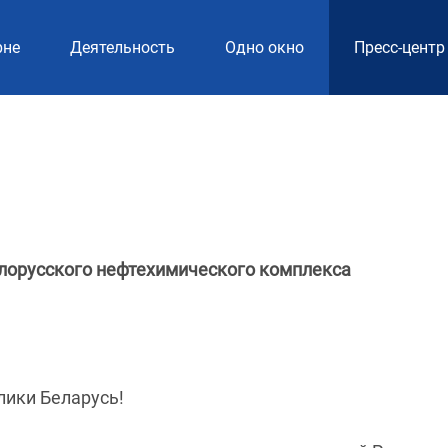
рне
Деятельность
Одно окно
Пресс-центр
лорусского нефтехимического комплекса
лики Беларусь!