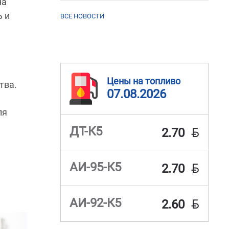
на
ь и
ВСЕ НОВОСТИ
Цены на топливо
тва.
07.08.2026
ля
BYN
ДТ-К5
2.70
BYN
АИ-95-К5
2.70
BYN
АИ-92-К5
2.60