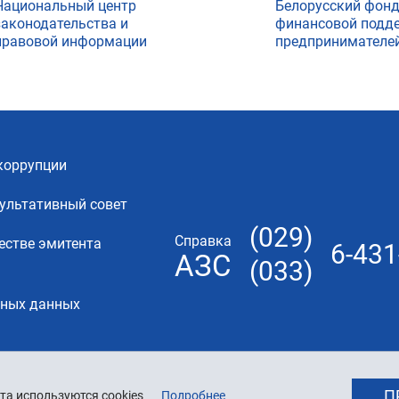
Национальный центр
Белорусский фон
законодательства и
финансовой подд
правовой информации
предпринимателе
коррупции
ультативный совет
(029)
Справка
естве эмитента
6-431
АЗС
(033)
ьных данных
П
та используются cookies
Подробнее