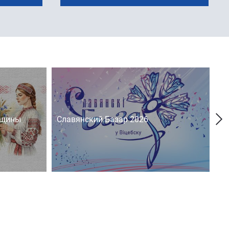
нщины
Славянский Базар 2026
На